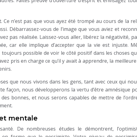
res. Faites preuve d’ouverture d’esprit et envisagez tout
. Ce n’est pas que vous ayez été trompé au cours de la rel
si. Débarrassez-vous de l’image que vous aviez et reconn
ez pas réalisée. Laissez-vous aller, libérez la négativité, p
uée, car elle implique d’accepter que la vie est injuste. M
toujours possible de voir le côté positif dans les choses q
avez pris en charge ce qu’il y avait à apprendre, la meilleur
enirs.
hoses que nous vivons dans les gens, tant avec ceux qui nou
ette façon, nous développerons la vertu d’être amnésique po
des bonnes, et nous serons capables de mettre de l’ordr
oment.
 et mentale
anté. De nombreuses études le démontrent, l’optimis
 en forme que le pessimiste. Votre niveau de pessimi