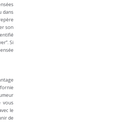
pensées
ou dans
 repère
ner son
entifié
er”. Si
 pensée
antage
ifornie
 humeur
e vous
avec le
nir de