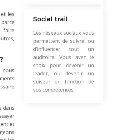
et les
Social trail
s parce
 faire
Les réseaux sociaux vous
utres,
permettent de suivre, ou
d’influencer tout un
auditoire. Vous avez le
?
choix pour devenir un
e nous
leader, ou devenir un
iments
suiveur en fonction de
essaire
vos compétences.
ue dans
essayer
ent et
ugeons