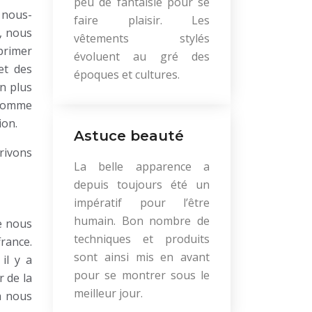
peu de fantaisie pour se
 nous-
faire plaisir. Les
, nous
vêtements stylés
xprimer
évoluent au gré des
et des
époques et cultures.
n plus
 comme
ion.
Astuce beauté
rivons
La belle apparence a
depuis toujours été un
impératif pour l’être
humain. Bon nombre de
e nous
techniques et produits
rance.
sont ainsi mis en avant
il y a
pour se montrer sous le
r de la
meilleur jour.
à nous