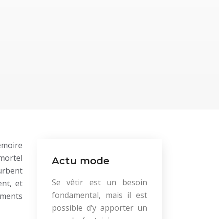
mémoire
 mortel
Actu mode
urbent
Se vêtir est un besoin
nt, et
fondamental, mais il est
timents
possible d’y apporter un