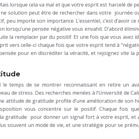
ais lorsque cela va mal et que votre esprit est harcelé de 
. Une solution peut être de rechercher dans votre journée 
if, peu importe son importance. L’essentiel, c’est d’avoir ce
ion lorsqu’une pensée négative vous envahit. D’abord élimi
uite la remplacer par du positif. Et une fois que vous avez id
rit vers celle-ci chaque fois que votre esprit tend à “négativ
 pensée pour en discréditer la véracité, et rejoignez vite la
titude
nd le temps de se montrer reconnaissant en retire un av
eau de stress. Des recherches menées à l’Université de Cal
s une attitude de gratitude profite d’une amélioration de son
isposition vous concentre sur le positif. Chaque fois qu
 la gratitude pour donner un signal fort à votre esprit, et 
plus souvent un mode de vie, et une stratégie pour se prému