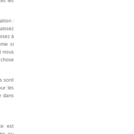
es les
ation :
aissez
assez à
ême si
ui nous
e chose
s sont
ur les
e dans
te est
sme ou