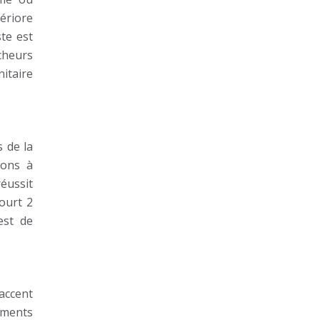
ériore
te est
rcheurs
nitaire
s de la
yons à
réussit
ourt 2
est de
accent
nements