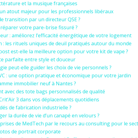
ittérature et la musique françaises
: un atout majeur pour les professionnels libéraux
 transition par un directeur QSE ?
 réparer votre pare-brise fissuré ?
ieur : améliorez l’efficacité énergétique de votre logement
n : les rituels uniques de deuil pratiqués autour du monde
ost est-elle la meilleure option pour votre kit de vape ?
nce parfaite entre style et douceur
ie peut-elle guider les choix de vie personnels ?
PVC : une option pratique et économique pour votre jardin
amme immobilier neuf à Nantes ?
t avec des tote bags personnalisés de qualité
Crit’Air 3 dans vos déplacements quotidiens
dés de fabrication industrielle ?
r la durée de vie d’un canapé en velours ?
eprises de MedTech par le recours au consulting pour le sec
otos de portrait corporate