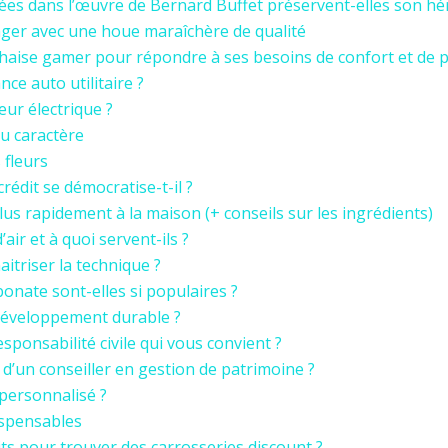
ées dans l’œuvre de Bernard Buffet préservent-elles son hér
ager avec une houe maraîchère de qualité
chaise gamer pour répondre à ses besoins de confort et de 
ce auto utilitaire ?
eur électrique ?
du caractère
 fleurs
édit se démocratise-t-il ?
lus rapidement à la maison (+ conseils sur les ingrédients)
air et à quoi servent-ils ?
itriser la technique ?
onate sont-elles si populaires ?
u développement durable ?
ponsabilité civile qui vous convient ?
 d’un conseiller en gestion de patrimoine ?
 personnalisé ?
dispensables
its pour trouver des carrosseries discount ?