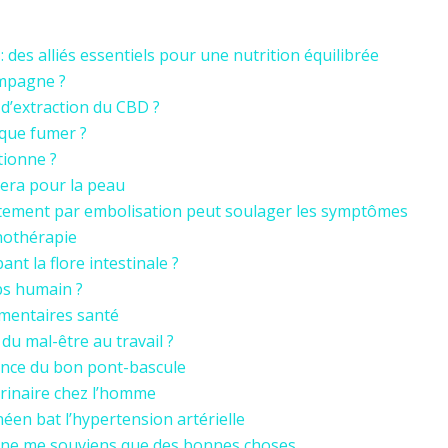
des alliés essentiels pour une nutrition équilibrée
mpagne ?
 d’extraction du CBD ?
 que fumer ?
tionne ?
 vera pour la peau
itement par embolisation peut soulager les symptômes
thothérapie
nt la flore intestinale ?
ps humain ?
émentaires santé
du mal-être au travail ?
tance du bon pont-bascule
urinaire chez l’homme
en bat l’hypertension artérielle
je ne me souviens que des bonnes choses