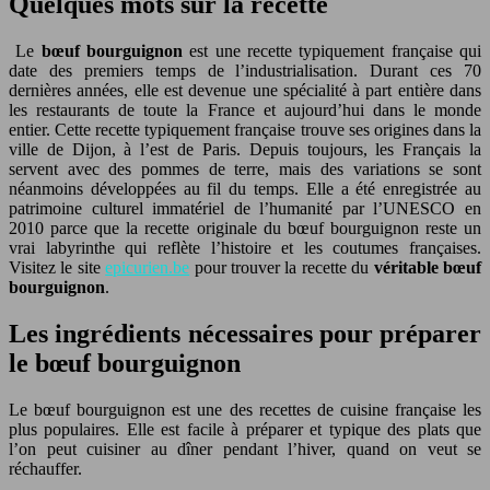
Quelques mots sur la recette
Le
bœuf bourguignon
est une recette typiquement française qui
date des premiers temps de l’industrialisation. Durant ces 70
dernières années, elle est devenue une spécialité à part entière dans
les restaurants de toute la France et aujourd’hui dans le monde
entier. Cette recette typiquement française trouve ses origines dans la
ville de Dijon, à l’est de Paris. Depuis toujours, les Français la
servent avec des pommes de terre, mais des variations se sont
néanmoins développées au fil du temps. Elle a été enregistrée au
patrimoine culturel immatériel de l’humanité par l’UNESCO en
2010 parce que la recette originale du bœuf bourguignon reste un
vrai labyrinthe qui reflète l’histoire et les coutumes françaises.
Visitez le site
epicurien.be
pour trouver la recette du
véritable bœuf
bourguignon
.
Les ingrédients nécessaires pour préparer
le bœuf bourguignon
Le bœuf bourguignon est une des recettes de cuisine française les
plus populaires. Elle est facile à préparer et typique des plats que
l’on peut cuisiner au dîner pendant l’hiver, quand on veut se
réchauffer.